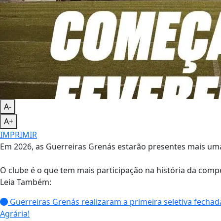
A-
A+
IMPRIMIR
Em 2026, as Guerreiras Grenás estarão presentes mais uma
O clube é o que tem mais participação na história da compet
Leia Também:
Guerreiras Grenás realizaram a primeira seletiva fechad
Agrária!