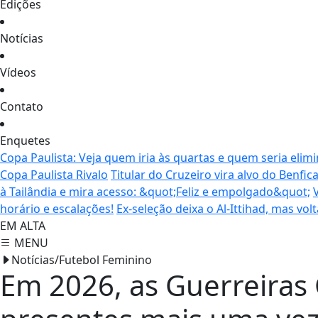
Edições
Notícias
Vídeos
Contato
Enquetes
Copa Paulista: Veja quem iria às quartas e quem seria elim
Copa Paulista Rivalo
Titular do Cruzeiro vira alvo do Benfi
à Tailândia e mira acesso: &quot;Feliz e empolgado&quot;
horário e escalações!
Ex-seleção deixa o Al-Ittihad, mas vol
EM ALTA
MENU
Notícias/Futebol Feminino
Em 2026, as Guerreiras