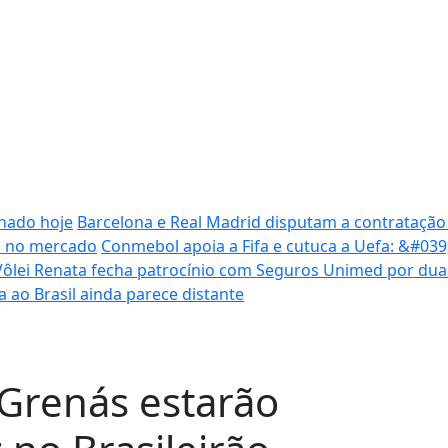
inado hoje
Barcelona e Real Madrid disputam a contratação
ca no mercado
Conmebol apoia a Fifa e cutuca a Uefa: &#03
Vôlei Renata fecha patrocínio com Seguros Unimed por du
ta ao Brasil ainda parece distante
 Grenás estarão