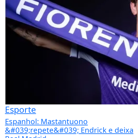
Esporte
Espanhol: Mastantuono
&#039;repete&#039; Endrick e deixa