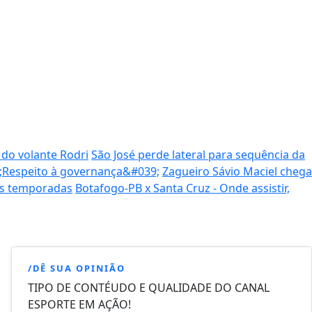
 do volante Rodri
São José perde lateral para sequência da
9;Respeito à governança&#039;
Zagueiro Sávio Maciel chega
as temporadas
Botafogo-PB x Santa Cruz - Onde assistir,
/DÊ SUA OPINIÃO
TIPO DE CONTÉUDO E QUALIDADE DO CANAL
ESPORTE EM AÇÃO!