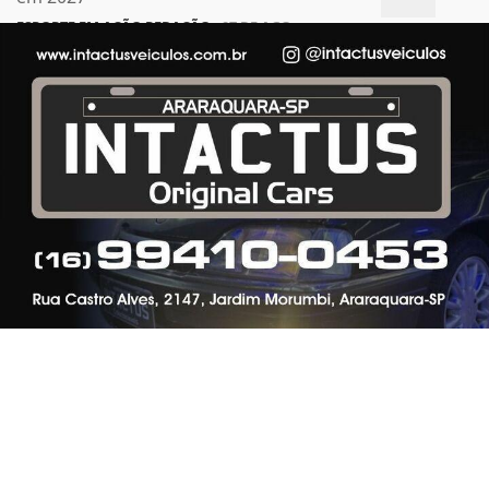
ESPORTE EM AÇÃO REDAÇÃO
- 07 DE AGO
Termos de Uso e Privacidade
Esse site utiliza cookies para melhorar sua
experiência de navegação. Ao continuar o acesso,
entendemos que você concorda com nossos Termos
de Uso e Privacidade.
PARA MAIS INFORMAÇÕES,
ACESSE NOSSOS TERMOS
CLICANDO AQUI
PROSSEGUIR
ESPORTE
Wendell pode atingir 50 jogos pelo São Paulo
contra o Grêmio
Wendell pode atingir 50 jogos pelo São Paulo contra o
Grêmio