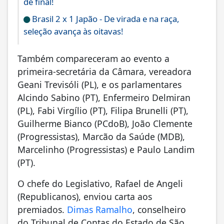
de final!
Brasil 2 x 1 Japão - De virada e na raça,
seleção avança às oitavas!
Também compareceram ao evento a
primeira-secretária da Câmara, vereadora
Geani Trevisóli (PL), e os parlamentares
Alcindo Sabino (PT), Enfermeiro Delmiran
(PL), Fabi Virgílio (PT), Filipa Brunelli (PT),
Guilherme Bianco (PCdoB), João Clemente
(Progressistas), Marcão da Saúde (MDB),
Marcelinho (Progressistas) e Paulo Landim
(PT).
O chefe do Legislativo, Rafael de Angeli
(Republicanos), enviou carta aos
premiados.
Dimas Ramalho
, conselheiro
do Tribunal de Contas do Estado de São