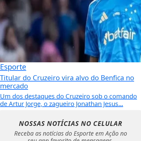
Esporte
Titular do Cruzeiro vira alvo do Benfica no
mercado
Um dos destaques do Cruzeiro sob o comando
de Artur Jorge, o zagueiro Jonathan Jesus...
NOSSAS NOTÍCIAS
NO CELULAR
Receba as notícias do Esporte em Ação no
seu app favorito de mensagens.