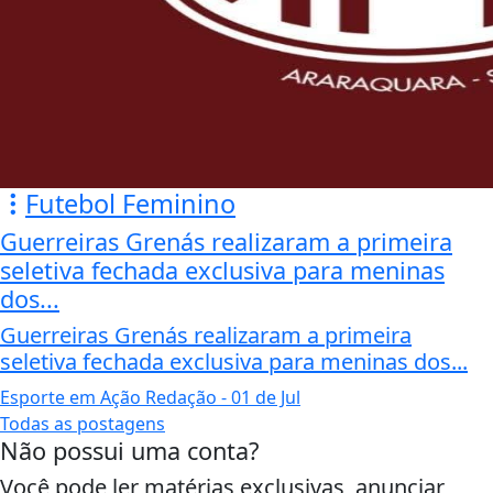
Futebol Feminino
Guerreiras Grenás realizaram a primeira
seletiva fechada exclusiva para meninas
dos...
Guerreiras Grenás realizaram a primeira
seletiva fechada exclusiva para meninas dos...
Esporte em Ação Redação
- 01 de Jul
Todas as postagens
Não possui uma conta?
Você pode ler matérias exclusivas, anunciar