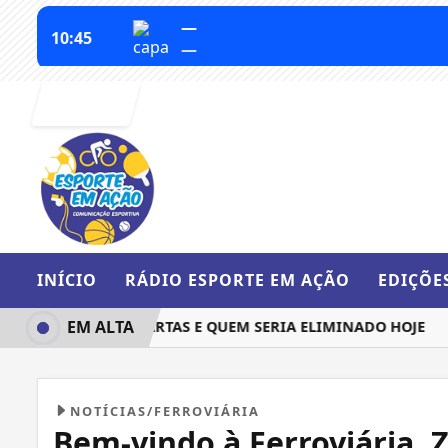
Entrar
INÍCIO
RÁDIO ESPORTE EM AÇÃO
EDIÇÕE
EM ALTA
QUEM IRIA ÀS QUARTAS E QUEM SERIA ELIMINADO HOJE
BAR
NOTÍCIAS/FERROVIÁRIA
Bem-vindo à Ferroviária, Z