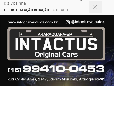
diz Vozinha
ESPORTE EM AÇÃO REDAÇÃO
- 06 DE AGO
Termos de Uso e Privacidade
Esse site utiliza cookies para melhorar sua
experiência de navegação. Ao continuar o acesso,
entendemos que você concorda com nossos Termos
de Uso e Privacidade.
PARA MAIS INFORMAÇÕES,
ACESSE NOSSOS TERMOS
CLICANDO AQUI
PROSSEGUIR
ESPORTE
Ex-seleção deixa o Al-Ittihad, mas volta ao
Brasil ainda parece distante