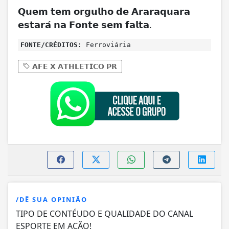
𝗤𝘂𝗲𝗺 𝘁𝗲𝗺 𝗼𝗿𝗴𝘂𝗹𝗵𝗼 𝗱𝗲 𝗔𝗿𝗮𝗿𝗮𝗾𝘂𝗮𝗿𝗮
𝗲𝘀𝘁𝗮𝗿𝗮́ 𝗻𝗮 𝗙𝗼𝗻𝘁𝗲 𝘀𝗲𝗺 𝗳𝗮𝗹𝘁𝗮.
FONTE/CRÉDITOS:
Ferroviária
𝗔𝗙𝗘 𝗫 𝗔𝗧𝗛𝗟𝗘𝗧𝗜𝗖𝗢 𝗣𝗥
/DÊ SUA OPINIÃO
TIPO DE CONTÉUDO E QUALIDADE DO CANAL
ESPORTE EM AÇÃO!