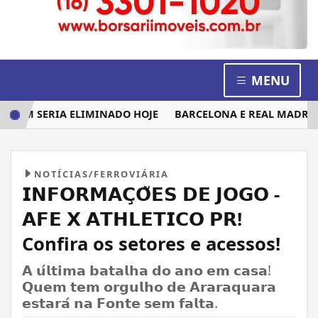
MENU
UEM SERIA ELIMINADO HOJE
BARCELONA E REAL MADRID DI
NOTÍCIAS/FERROVIÁRIA
𝗜𝗡𝗙𝗢𝗥𝗠𝗔𝗖̧𝗢̃𝗘𝗦 𝗗𝗘 𝗝𝗢𝗚𝗢 -
𝗔𝗙𝗘 𝗫 𝗔𝗧𝗛𝗟𝗘𝗧𝗜𝗖𝗢 𝗣𝗥!
Confira os setores e acessos!
𝗔 𝘂́𝗹𝘁𝗶𝗺𝗮 𝗯𝗮𝘁𝗮𝗹𝗵𝗮 𝗱𝗼 𝗮𝗻𝗼 𝗲𝗺 𝗰𝗮𝘀𝗮!
𝗤𝘂𝗲𝗺 𝘁𝗲𝗺 𝗼𝗿𝗴𝘂𝗹𝗵𝗼 𝗱𝗲 𝗔𝗿𝗮𝗿𝗮𝗾𝘂𝗮𝗿𝗮
𝗲𝘀𝘁𝗮𝗿𝗮́ 𝗻𝗮 𝗙𝗼𝗻𝘁𝗲 𝘀𝗲𝗺 𝗳𝗮𝗹𝘁𝗮.