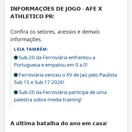
𝗜𝗡𝗙𝗢𝗥𝗠𝗔𝗖̧𝗢̃𝗘𝗦 𝗗𝗘 𝗝𝗢𝗚𝗢 - 𝗔𝗙𝗘 𝗫
𝗔𝗧𝗛𝗟𝗘𝗧𝗜𝗖𝗢 𝗣𝗥!
Confira os setores, acessos e demais
informações.
LEIA TAMBÉM:
Sub-20 da Ferroviária enfrentou a
Portuguesa e empatou em 0 a 0!
Ferroviária venceu o XV de Jaú pelo Paulista
Sub 15 e Sub 17 2026!
Sub-20 da Ferroviária participa de uma
palestra sobre media training!
𝗔 𝘂́𝗹𝘁𝗶𝗺𝗮 𝗯𝗮𝘁𝗮𝗹𝗵𝗮 𝗱𝗼 𝗮𝗻𝗼 𝗲𝗺 𝗰𝗮𝘀𝗮!