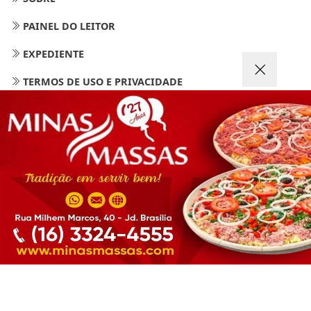
PAINEL DO LEITOR
EXPEDIENTE
TERMOS DE USO E PRIVACIDADE
FAQ
Termos de Uso e Privacidade
CONTATO
Esse site utiliza cookies para melhorar sua
experiência de navegação. Ao continuar o acesso,
entendemos que você concorda com nossos Termos
de Uso e Privacidade.
PARA MAIS INFORMAÇÕES,
ACESSE NOSSOS TERMOS
CLICANDO AQUI
PROSSEGUIR