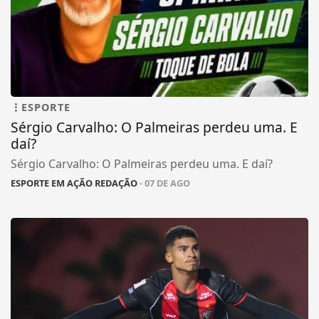
ESPORTE
Sérgio Carvalho: O Palmeiras perdeu uma. E
daí?
Sérgio Carvalho: O Palmeiras perdeu uma. E daí?
ESPORTE EM AÇÃO REDAÇÃO
- 07 DE AGO